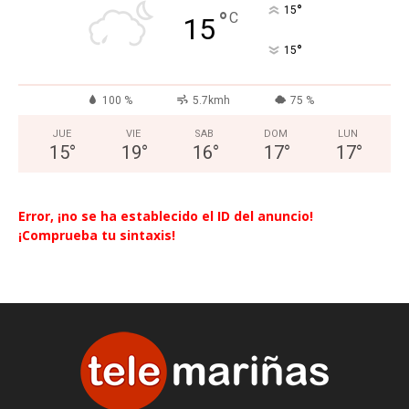
°
15
°
C
15
°
15
100 %
5.7kmh
75 %
JUE
VIE
SAB
DOM
LUN
15
°
19
°
16
°
17
°
17
°
Error, ¡no se ha establecido el ID del anuncio!
¡Comprueba tu sintaxis!