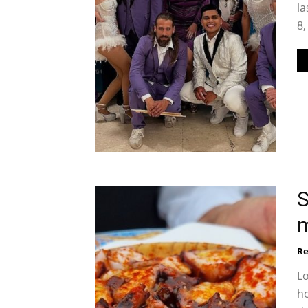
la
8,
S
m
Re
Lo
ho