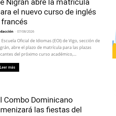
e Nigrán abre la matrícula
ara el nuevo curso de inglés
 francés
dacción
-
07/08/2026
 Escuela Oficial de Idiomas (EOI) de Vigo, sección de
grán, abre el plazo de matrícula para las plazas
cantes del próximo curso académico,...
Leer más
l Combo Dominicano
menizará las fiestas del