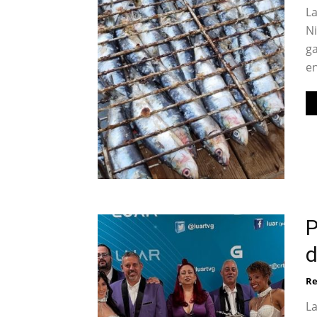
La
Ni
ga
en
P
d
Re
La