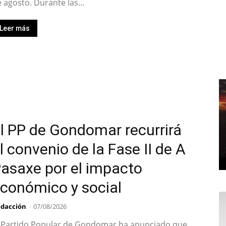
 agosto. Durante las...
Leer más
l PP de Gondomar recurrirá
l convenio de la Fase II de A
asaxe por el impacto
conómico y social
dacción
-
07/08/2026
l Partido Popular de Gondomar ha anunciado que