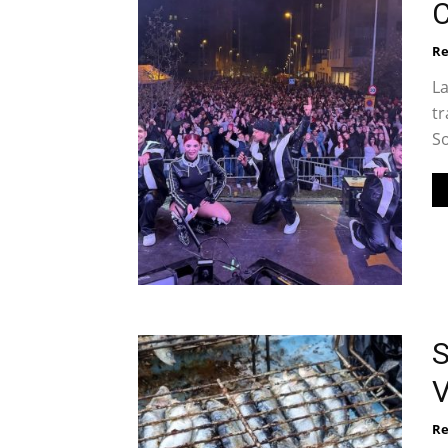
C
Re
La
tr
So
S
V
Re