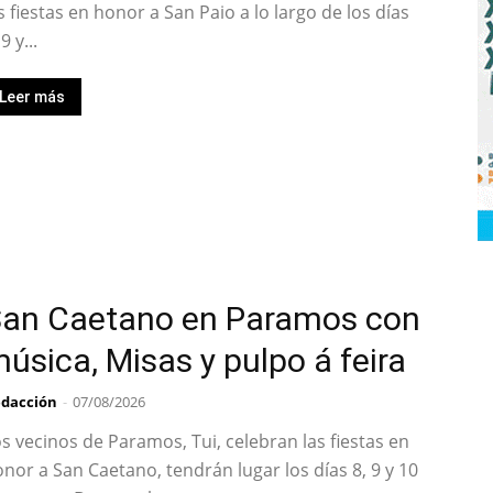
s fiestas en honor a San Paio a lo largo de los días
 9 y...
Leer más
an Caetano en Paramos con
úsica, Misas y pulpo á feira
dacción
-
07/08/2026
s vecinos de Paramos, Tui, celebran las fiestas en
nor a San Caetano, tendrán lugar los días 8, 9 y 10