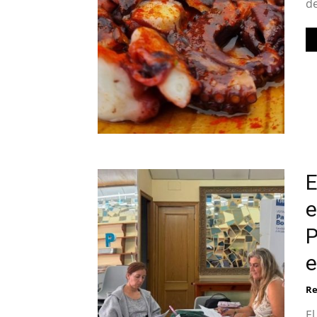
de
E
e
P
e
Re
E