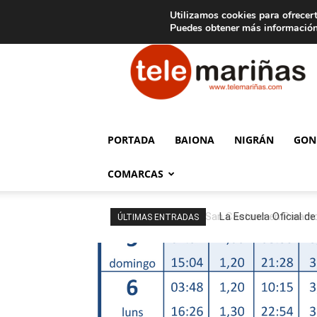
C
15
Aviso legal
Tarifas de publicidad
Oia
Utilizamos cookies para ofrecert
Puedes obtener más información
Telemariñas
PORTADA
BAIONA
NIGRÁN
GON
COMARCAS
La Escuela Oficial de
ÚLTIMAS ENTRADAS
para el nuevo curso d