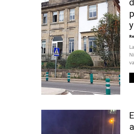
d
p
y
Re
La
Ni
va
E
a