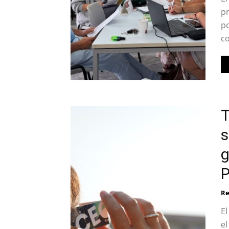
pr
po
co
T
s
g
P
Re
El
el