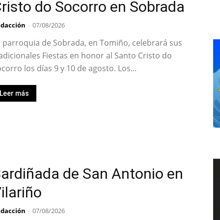
risto do Socorro en Sobrada
dacción
-
07/08/2026
 parroquia de Sobrada, en Tomiño, celebrará sus
adicionales Fiestas en honor al Santo Cristo do
corro los días 9 y 10 de agosto. Los...
Leer más
ardiñada de San Antonio en
ilariño
dacción
-
07/08/2026