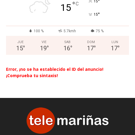
°
15
°
C
15
°
15
100 %
5.7kmh
75 %
JUE
VIE
SAB
DOM
LUN
15
°
19
°
16
°
17
°
17
°
Error, ¡no se ha establecido el ID del anuncio!
¡Comprueba tu sintaxis!