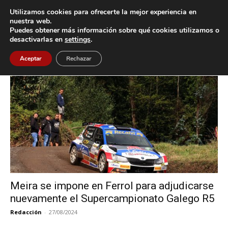
Utilizamos cookies para ofrecerte la mejor experiencia en
nuestra web.
Puedes obtener más información sobre qué cookies utilizamos o
Inicio
Etiquetas
Alberto Meira
desactivarlas en
settings
.
Etiqueta: Alberto Meira
Aceptar
Rechazar
Meira se impone en Ferrol para adjudicarse
nuevamente el Supercampionato Galego R5
Redacción
-
27/08/2024