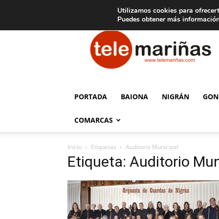
C
15
Aviso legal
Tarifas de publicidad
Oia
Utilizamos cookies para ofrecert
Puedes obtener más información
Telemariñas
PORTADA
BAIONA
NIGRÁN
GON
COMARCAS
Inicio
Etiquetas
Auditorio Municipal
Etiqueta: Auditorio Mun