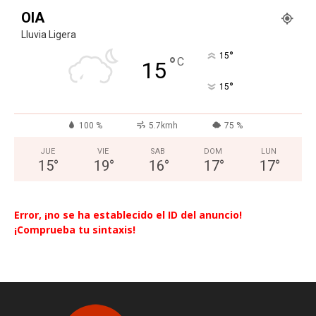
OIA
Lluvia Ligera
°
15
°
C
15
°
15
100 %
5.7kmh
75 %
JUE
VIE
SAB
DOM
LUN
15
°
19
°
16
°
17
°
17
°
Error, ¡no se ha establecido el ID del anuncio!
¡Comprueba tu sintaxis!