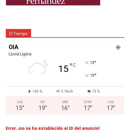
El Tiempo
OIA
Lluvia Ligera
°
15
°
C
15
°
15
100 %
5.7kmh
75 %
JUE
VIE
SAB
DOM
LUN
15
°
19
°
16
°
17
°
17
°
Error, ¡no se ha establecido el ID del anuncio!