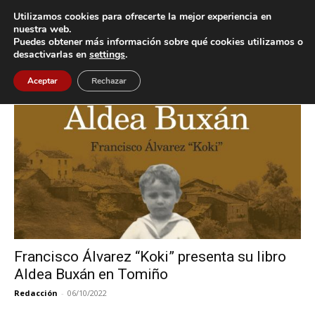
Utilizamos cookies para ofrecerte la mejor experiencia en
nuestra web.
Puedes obtener más información sobre qué cookies utilizamos o
Inicio
Etiquetas
Francisco Álvarez “Koki”
desactivarlas en
settings
.
Etiqueta: Francisco Álvarez “Koki”
Aceptar
Rechazar
Francisco Álvarez “Koki” presenta su libro
Aldea Buxán en Tomiño
Redacción
-
06/10/2022