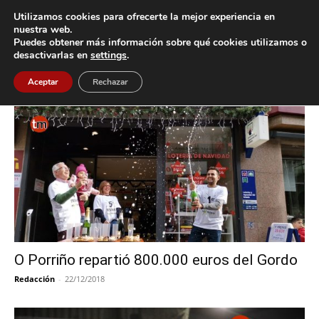
Utilizamos cookies para ofrecerte la mejor experiencia en
nuestra web.
Puedes obtener más información sobre qué cookies utilizamos o
Inicio
Etiquetas
O Porriño
desactivarlas en
settings
.
Etiqueta: O Porriño
Aceptar
Rechazar
O Porriño repartió 800.000 euros del Gordo
Redacción
-
22/12/2018