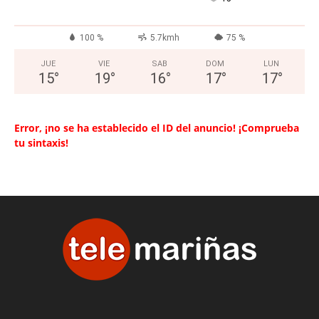
100 %
5.7kmh
75 %
JUE
VIE
SAB
DOM
LUN
15
°
19
°
16
°
17
°
17
°
Error, ¡no se ha establecido el ID del anuncio! ¡Comprueba
tu sintaxis!