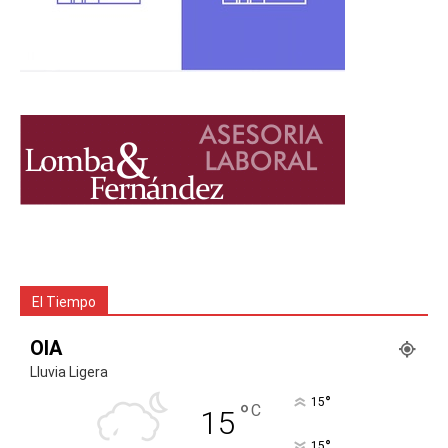
El Tiempo
OIA
Lluvia Ligera
°
15
°
C
15
°
15