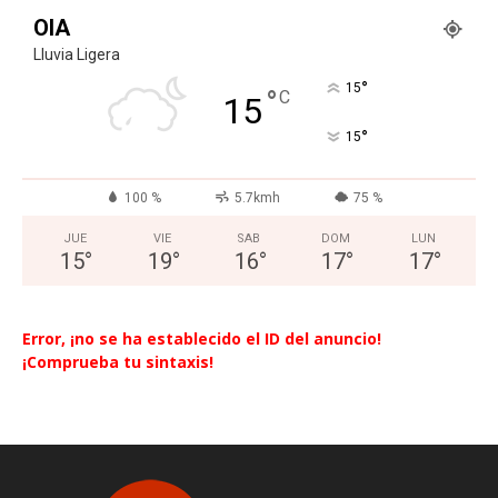
OIA
Lluvia Ligera
°
15
°
C
15
°
15
100 %
5.7kmh
75 %
JUE
VIE
SAB
DOM
LUN
15
°
19
°
16
°
17
°
17
°
Error, ¡no se ha establecido el ID del anuncio!
¡Comprueba tu sintaxis!