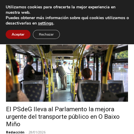
Utilizamos cookies para ofrecerte la mejor experiencia en
nuestra web.
Puedes obtener más información sobre qué cookies utilizamos o
Inicio
Etiquetas
PSdG-PSOE
desactivarlas en
settings
.
Etiqueta: PSdG-PSOE
Aceptar
Rechazar
El PSdeG lleva al Parlamento la mejora
urgente del transporte público en O Baixo
Miño
Redacción
-
28/01/2026