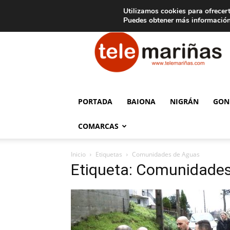
C
15
Aviso legal
Tarifas de publicidad
Oia
Utilizamos cookies para ofrecert
Puedes obtener más información
Telemariñas
PORTADA
BAIONA
NIGRÁN
GON
COMARCAS
Inicio
Etiquetas
Comunidades de Aguas
Etiqueta: Comunidade