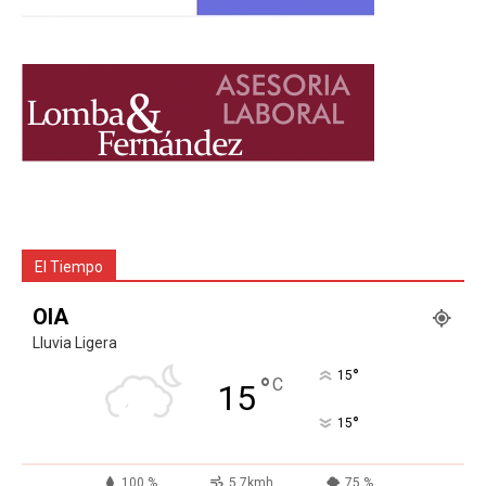
El Tiempo
OIA
Lluvia Ligera
°
15
°
C
15
°
15
100 %
5.7kmh
75 %