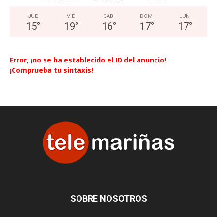
JUE
VIE
SAB
DOM
LUN
15
°
19
°
16
°
17
°
17
°
Error, ¡no se ha establecido el ID del anuncio!
¡Comprueba tu sintaxis!
SOBRE NOSOTROS