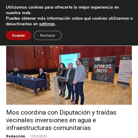
Utilizamos cookies para ofrecerte la mejor experiencia en
nuestra web.
Puedes obtener más información sobre qué cookies utilizamos o
Inicio
Etiquetas
Traídas de agua
desactivarlas en
settings
.
Etiqueta: traídas de agua
Aceptar
Rechazar
Mos coordina con Diputación y traídas
vecinales inversiones en agua e
infraestructuras comunitarias
Redacción
-
17/02/2026