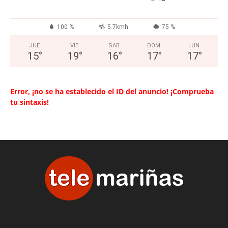
100 %
5.7kmh
75 %
JUE
VIE
SAB
DOM
LUN
15
°
19
°
16
°
17
°
17
°
Error, ¡no se ha establecido el ID del anuncio! ¡Comprueba
tu sintaxis!