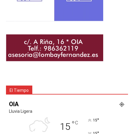
El Tiempo
OIA
Lluvia Ligera
°
15
°
C
15
°
15