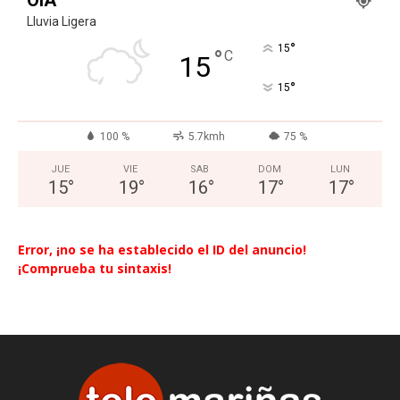
Lluvia Ligera
°
15
°
C
15
°
15
100 %
5.7kmh
75 %
JUE
VIE
SAB
DOM
LUN
15
°
19
°
16
°
17
°
17
°
Error, ¡no se ha establecido el ID del anuncio!
¡Comprueba tu sintaxis!