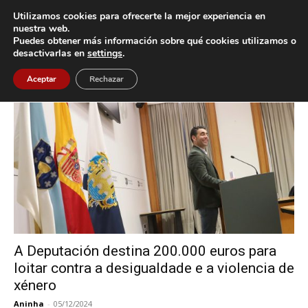
Utilizamos cookies para ofrecerte la mejor experiencia en
nuestra web.
Puedes obtener más información sobre qué cookies utilizamos o
Inicio
Etiquetas
Violencia de Xénero
desactivarlas en
settings
.
Etiqueta: Violencia de Xénero
Aceptar
Rechazar
A Deputación destina 200.000 euros para
loitar contra a desigualdade e a violencia de
xénero
Aninha
-
05/12/2024