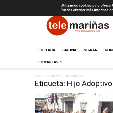
C
15
Aviso legal
Tarifas de publicidad
Oia
Utilizamos cookies para ofrecert
Puedes obtener más información
Telemariñas
PORTADA
BAIONA
NIGRÁN
GON
COMARCAS
Inicio
Etiquetas
Hijo Adoptivo
Etiqueta: Hijo Adoptivo